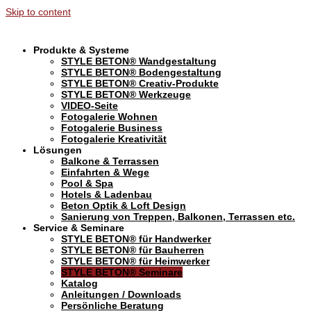
Skip to content
Produkte & Systeme
STYLE BETON® Wandgestaltung
STYLE BETON® Bodengestaltung
STYLE BETON® Creativ-Produkte
STYLE BETON® Werkzeuge
VIDEO-Seite
Fotogalerie Wohnen
Fotogalerie Business
Fotogalerie Kreativität
Lösungen
Balkone & Terrassen
Einfahrten & Wege
Pool & Spa
Hotels & Ladenbau
Beton Optik & Loft Design
Sanierung von Treppen, Balkonen, Terrassen etc.
Service & Seminare
STYLE BETON® für Handwerker
STYLE BETON® für Bauherren
STYLE BETON® für Heimwerker
STYLE BETON® Seminare
Katalog
Anleitungen / Downloads
Persönliche Beratung